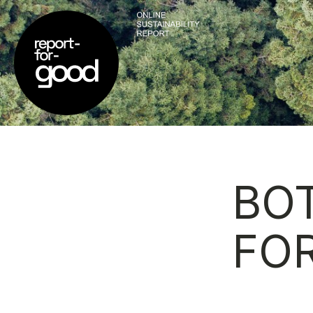
BO
FO